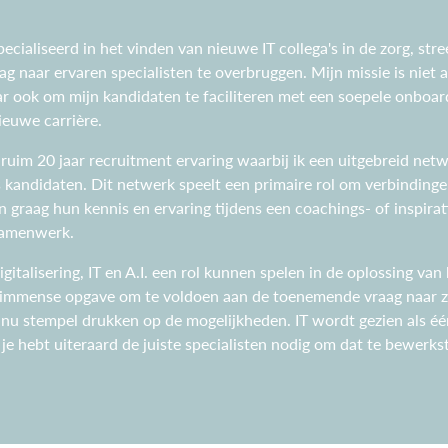
cialiseerd in het vinden van nieuwe IT collega's in de zorg, stre
ag naar ervaren specialisten te overbruggen. Mijn missie is niet 
ar ook om mijn kandidaten te faciliteren met een soepele onboar
ieuwe carrière.
uim 20 jaar recruitment ervaring waarbij ik een uitgebreid net
kandidaten. Dit netwerk speelt een primaire rol om verbindingen
n graag hun kennis en ervaring tijdens een coachings- of inspirati
 samenwerk.
t Digitalisering, IT en A.I. een rol kunnen spelen in de oplossing 
en immense opgave om te voldoen aan de toenemende vraag naar z
inu stempel drukken op de mogelijkheden. IT wordt gezien als é
je hebt uiteraard de juiste specialisten nodig om dat te bewerkste