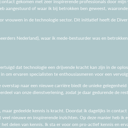
 contact gekomen met zeer inspirerende professionals door mijn
 heb aangestuurd of waar ik bij betrokken ben geweest, waaronde
r vrouwen in de technologie sector. Dit initiatief heeft de Diver
erders Nederland), waar ik mede-bestuurder was en betrokken b
vertuigd dat technologie een drijvende kracht kan zijn in de oplo
f in om ervaren specialisten te enthousiasmeren voor een vervolg 
overstap naar een nieuwe carrière biedt de unieke gelegenheid 
derdeel van onze dienstverlening, zodat je daar gedurende de rest
, maar gedeelde kennis is kracht. Doordat ik dagelijks in contact
t veel nieuwe en inspirerende inzichten. Op deze manier heb ik
 het delen van kennis. Ik sta er voor om pro-actief kennis en erv