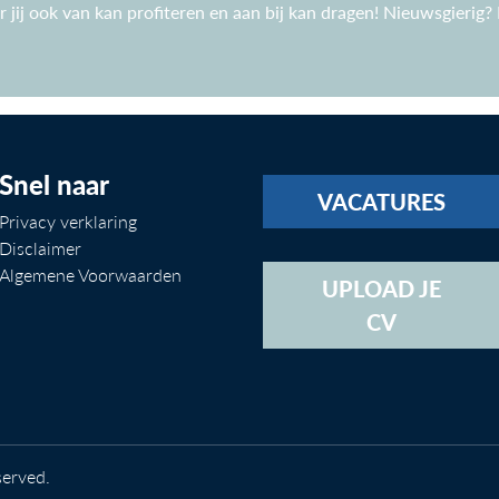
jij ook van kan profiteren en aan bij kan dragen! Nieuwsgierig?
Snel naar
VACATURES
Privacy verklaring
Disclaimer
Algemene Voorwaarden
UPLOAD JE
CV
served.