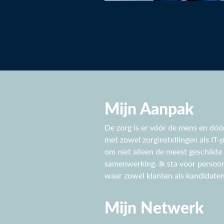
Mijn Aanpak
De zorg is er vóór de mens en dóó
met zowel zorginstellingen als IT-
om niet alleen de meest geschikt
samenwerking. Ik sta voor persoonl
waar zowel klanten als kandidate
Mijn Netwerk