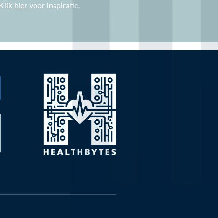
 Klik
hier
voor inspiratie.