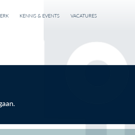
ERK
KENNIS & EVENTS
VACATURES
gaan.