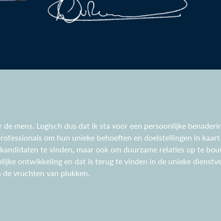
r de mens. Logisch dus dat ik sta voor een persoonlijke benader
professionals om hun unieke behoeften en doelstellingen in kaart t
e kandidaten te vinden, maar ook om duurzame relaties op te bo
ijke ontwikkeling en dat is terug te vinden in de unieke dienstv
n de vruchten van plukken.