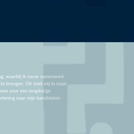
ing, waarbij ik nauw samenwerk
e brengen. Dit stelt mij in staat
uwen voor een langdurige
erlening naar mijn kandidaten